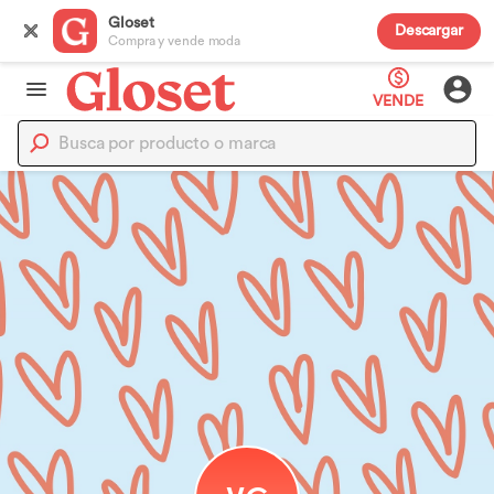
Gloset
Descargar
Compra y vende moda
VENDE