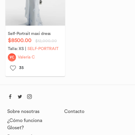
Self-Portrait
maxi
dress
$8500.00
$12,000.00
Talla:
XS
|
SELF-PORTRAIT
VC
Valeria C
35
Sobre nosotras
Contacto
¿Cómo funciona
Gloset?