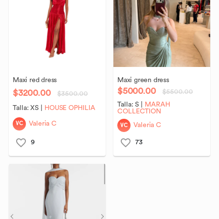
Maxi
red
dress
Maxi
green
dress
$5000.00
$3200.00
$5500.00
$3500.00
Talla:
S
|
MARAH
Talla:
XS
|
HOUSE OPHILIA
COLLECTION
VC
Valeria C
VC
Valeria C
9
73