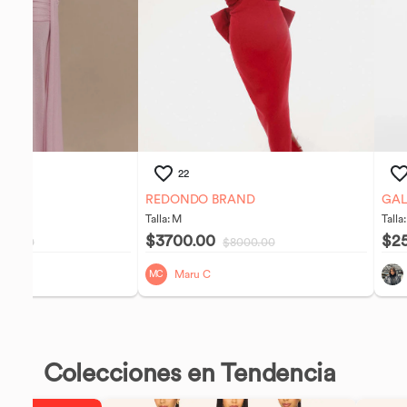
22
REDONDO BRAND
GA
Talla:
M
Talla
$3700.00
$2
000.00
$8000.00
Maru C
MC
Colecciones en Tendencia