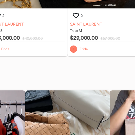
2
2
NT LAURENT
SAINT LAURENT
:
S
Talla:
M
3,000.00
$29,000.00
$40,000.00
$57,000.00
Frida
Frida
F