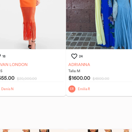
18
24
LVAN LONDON
ADRIANNA
:
S
Talla:
M
555.00
$1600.00
$20,000.00
$4500.00
Denis N
Emilia R
ER