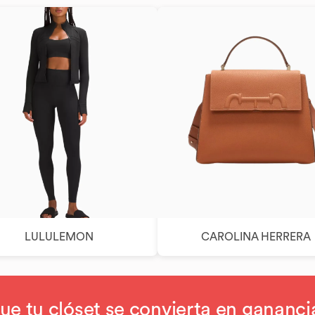
LULULEMON
CAROLINA HERRERA
ue tu clóset se convierta en gananci