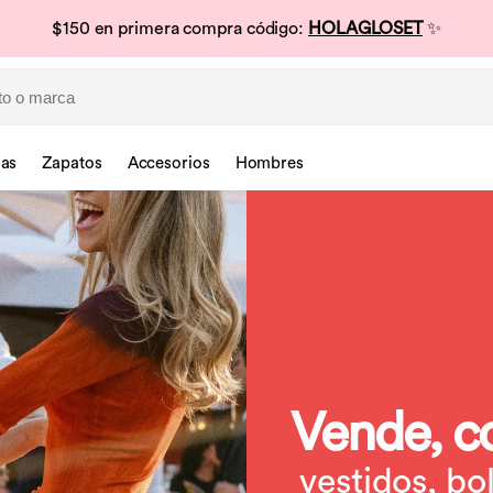
Descarga la app 📲 $150 OFF en primera compra 💸
sas
Zapatos
Accesorios
Hombres
Vende, c
vestidos, bo