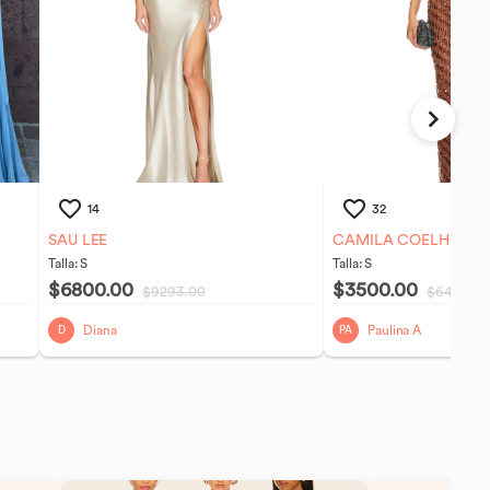
14
32
SAU LEE
CAMILA COELHO CO
Talla:
S
Talla:
S
$6800.00
$3500.00
$9293.00
$6416.00
Diana
Paulina A
D
PA