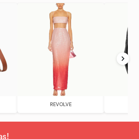
REVOLVE
as!