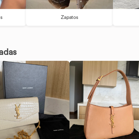
es
Zapatos
adas