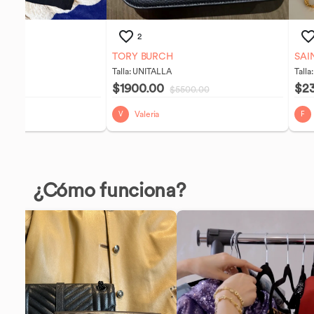
2
TORY BURCH
SAI
Talla:
UNITALLA
Talla
$1900.00
$2
0.00
$5500.00
Valeria
V
F
¿Cómo funciona?