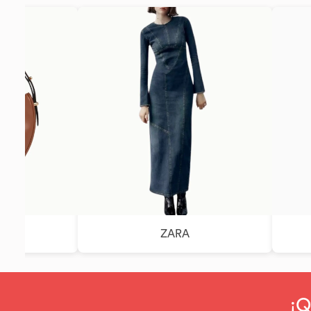
ZARA
¡Q