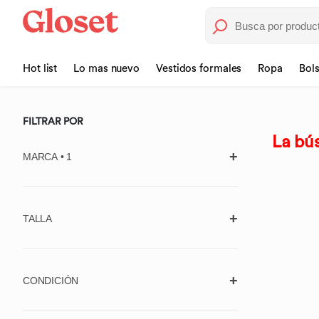
Hot list
Lo mas nuevo
Vestidos formales
Ropa
Bol
FILTRAR POR
La bús
MARCA • 1
TALLA
725 ORIGINALS
Borrar
7 FOR ALL MANKIND
Aplicar
Unitalla
ABERCROMBIE & FITCH
CONDICIÓN
ACLER
Ropa (Estándar)
Usado, con
Usado, en muy