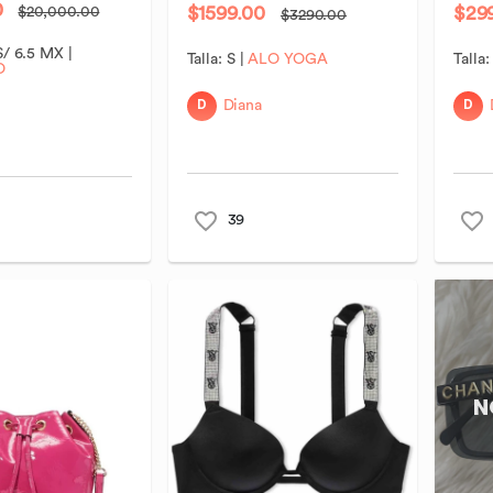
0
$1599.00
$29
$20,000.00
$3290.00
S/ 6.5 MX
|
Talla:
S
|
ALO YOGA
Talla
O
D
D
Diana
39
N