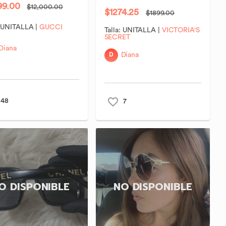
99.00
$12,000.00
$1274.25
$1899.00
:
UNITALLA
|
GUCCI
Talla:
UNITALLA
|
VICTORIA'S
SECRET
Diana
D
Diana
48
7
O DISPONIBLE
NO DISPONIBLE