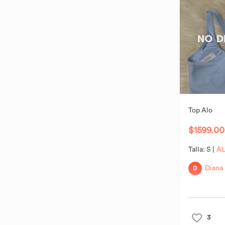
BRANDY MELVILLE
32
42
MX 27 / US 9
MX 31 / US 13
BRONX AND BANCO
33
NO D
Cinto
BOTTEGA VENETA
Saco
80 cm
95 cm
BURBERRY
34
44
85 cm
100 cm
CARTIER
36
46
90 cm
110 cm
C/MEO
Top
Alo
38
48
Unitalla
C&A
$1599.00
40
50
Unitalla
CALVIN KLEIN
Talla:
S
|
A
42
52
D
Diana
CAROLINA HERRERA
Borrar
Aplicar
Zapatos
CARTERS
MX 24 / US 6
MX 27.5 / US
CASLON
9.5
MX 24.5 / US
3