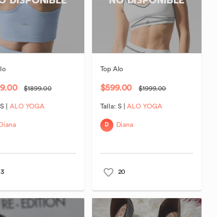
lo
Top
Alo
9.00
$599.00
$1899.00
$1999.00
:
S
|
ALO YOGA
Talla:
S
|
ALO YOGA
D
Diana
Diana
3
20