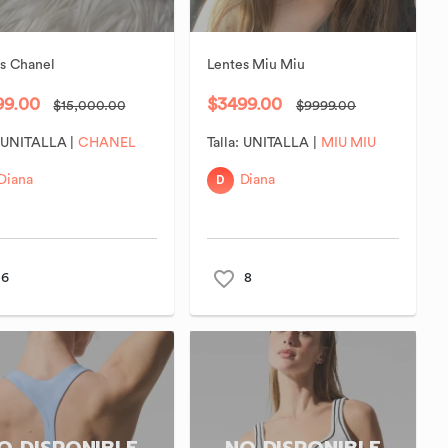
s
Chanel
Lentes
Miu
Miu
99.00
$3499.00
$15,000.00
$9999.00
:
UNITALLA
|
CHANEL
Talla:
UNITALLA
|
MIU MIU
D
Diana
Diana
6
8
O DISPONIBLE
NO DISPONIBLE