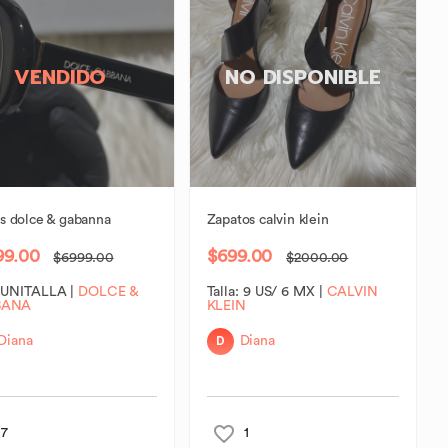
VENDIDO
NO DISPONIBLE
s
dolce
&
gabanna
Zapatos
calvin
klein
99.00
$699.00
$6999.00
$2000.00
:
UNITALLA
|
DOLCE &
Talla:
9 US/ 6 MX
|
CALVIN
BANA
KLEIN
D
Diana
Diana
7
1