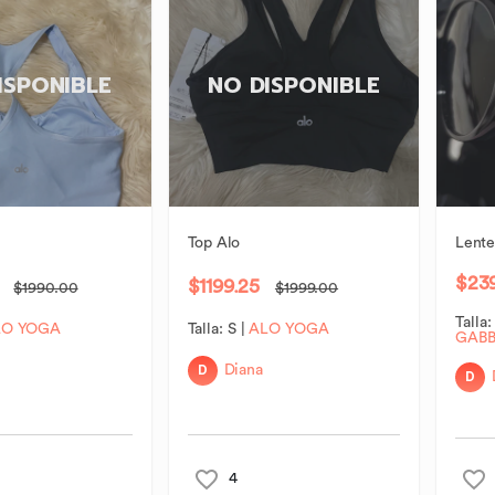
ISPONIBLE
NO DISPONIBLE
Top
Alo
Lente
$23
$1199.25
$1990.00
$1999.00
Talla
LO YOGA
Talla:
S
|
ALO YOGA
GAB
D
Diana
D
4