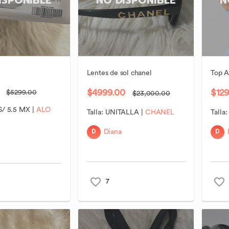
Lentes
de
sol
chanel
Top
A
$4999.00
$129
$5299.00
$23,000.00
S/ 5.5 MX
|
ALO
Talla:
UNITALLA
|
CHANEL
Talla
D
D
Diana
7