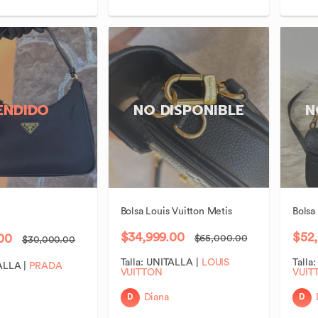
ENDIDO
NO DISPONIBLE
N
Bolsa
Louis
Vuitton
Metis
Bolsa
$34,999.00
$52,
00
$65,000.00
$30,000.00
Talla:
UNITALLA
|
LOUIS
Talla
ALLA
|
PRADA
VUITTON
VUIT
D
D
Diana