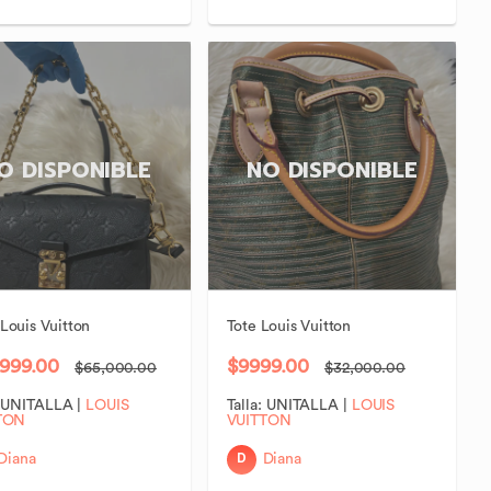
O DISPONIBLE
NO DISPONIBLE
Louis
Vuitton
Tote
Louis
Vuitton
999.00
$9999.00
$65,000.00
$32,000.00
:
UNITALLA
|
LOUIS
Talla:
UNITALLA
|
LOUIS
TON
VUITTON
D
Diana
Diana