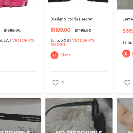
Brasier
Victoria’s
secret
Lente
$1199.00
$38
$1999.00
$1499.00
ALLA
|
VICTORIA'S
Talla:
XXS
|
VICTORIA'S
Talla
SECRET
D
D
Diana
4
ISPONIBLE
NO DISPONIBLE
N