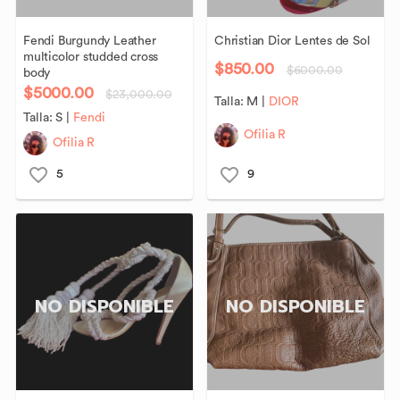
Fendi
Burgundy
Leather
Christian
Dior
Lentes
de
Sol
multicolor
studded
cross
$850.00
$6000.00
body
$5000.00
$23,000.00
Talla:
M
|
DIOR
Talla:
S
|
Fendi
Ofilia R
Ofilia R
5
9
NO DISPONIBLE
NO DISPONIBLE