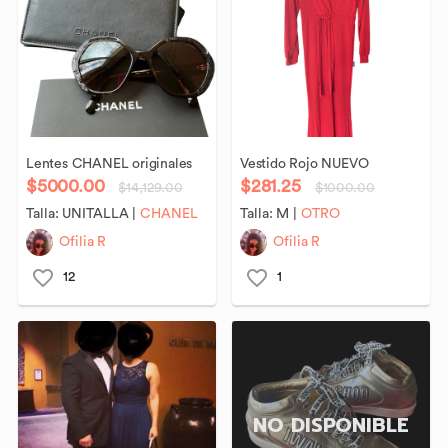
Lentes
CHANEL
originales
Vestido
Rojo
NUEVO
$5000.00
$281.25
$14,129.00
$1000.00
Talla:
UNITALLA
|
CHANEL
Talla:
M
|
OTRO
Ofilia R
Ofilia R
12
1
NO DISPONIBLE