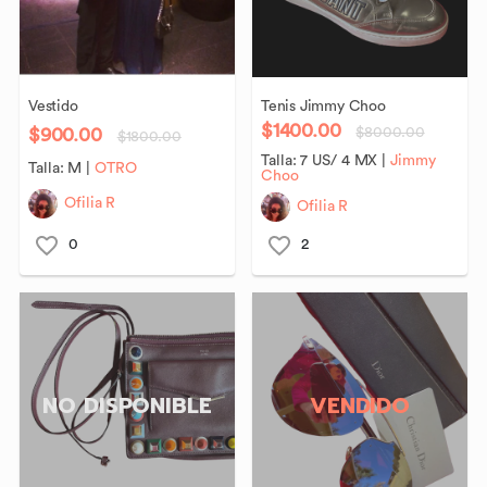
Vestido
Tenis
Jimmy
Choo
$1400.00
$900.00
$8000.00
$1800.00
Talla:
7 US/ 4 MX
|
Jimmy
Talla:
M
|
OTRO
Choo
Ofilia R
Ofilia R
0
2
NO DISPONIBLE
VENDIDO