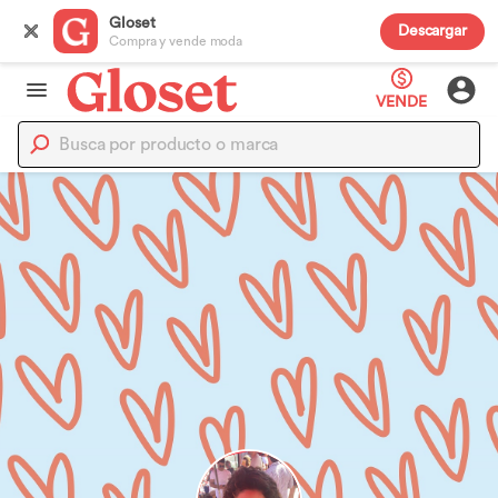
Gloset
Descargar
Compra y vende moda
VENDE