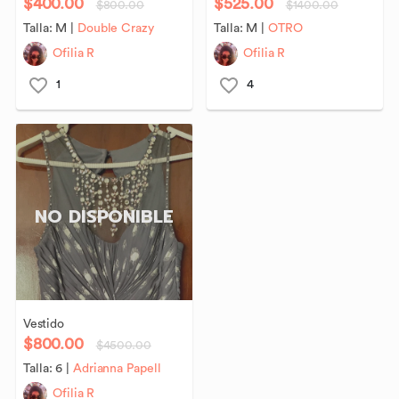
$400.00
$525.00
$800.00
$1400.00
Talla:
M
|
Double Crazy
Talla:
M
|
OTRO
Ofilia R
Ofilia R
1
4
NO DISPONIBLE
Vestido
$800.00
$4500.00
Talla:
6
|
Adrianna Papell
Ofilia R