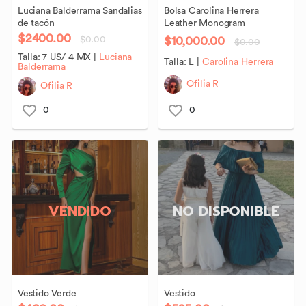
Luciana
Balderrama
Sandalias
Bolsa
Carolina
Herrera
de
tacón
Leather
Monogram
$2400.00
$10,000.00
$0.00
$0.00
Talla:
7 US/ 4 MX
|
Luciana
Talla:
L
|
Carolina Herrera
Balderrama
Ofilia R
Ofilia R
0
0
VENDIDO
NO DISPONIBLE
Vestido
Verde
Vestido