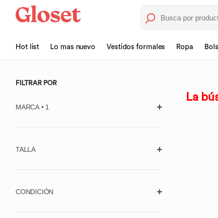
Hot list
Lo mas nuevo
Vestidos formales
Ropa
Bol
FILTRAR POR
La bús
MARCA • 1
TALLA
725 ORIGINALS
Borrar
7 FOR ALL MANKIND
Aplicar
Unitalla
ABERCROMBIE & FITCH
CONDICIÓN
ACLER
Ropa (Estándar)
Usado, con
Usado, en muy