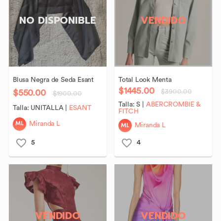
NO DISPONIBLE
VENDIDO
Blusa
Negra
de
Seda
Esant
Total
Look
Menta
$1445.00
$550.00
$3900.00
$1900.00
Talla:
S
|
ABERCROMBIE &
Talla:
UNITALLA
|
ESANT
FITCH
ML
Miranda L
ML
Miranda L
5
4
VENDIDO
VENDIDO