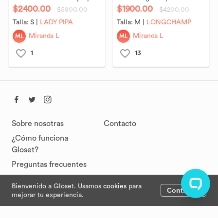
$2400.00
$1900.00
$5800.00
$4200.00
Talla:
S
|
LADY PIPA
Talla:
M
|
LONGCHAMP
ML
ML
Miranda L
Miranda L
1
13
Sobre nosotras
Contacto
¿Cómo funciona
Gloset?
Preguntas frecuentes
Bienvenido a Gloset. Usamos
cookies
para
Continuar
Términos y
mejorar tu experiencia.
condiciones
Políticas de privacidad