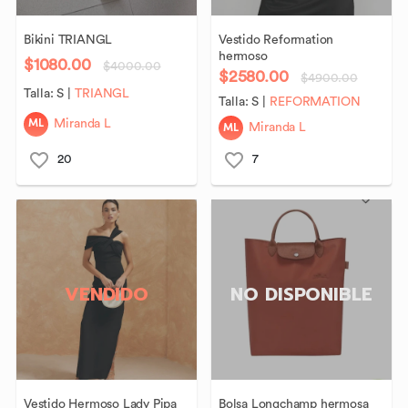
Bikini
TRIANGL
Vestido
Reformation
hermoso
$1080.00
$4000.00
$2580.00
$4900.00
Talla:
S
|
TRIANGL
Talla:
S
|
REFORMATION
ML
Miranda L
ML
Miranda L
20
7
VENDIDO
NO DISPONIBLE
Vestido
Hermoso
Lady
Pipa
Bolsa
Longchamp
hermosa