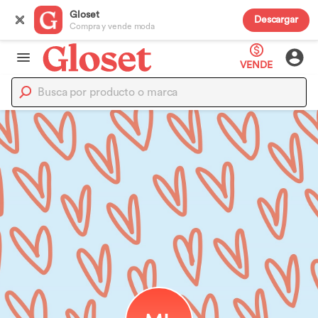
Gloset
Descargar
Compra y vende moda
VENDE