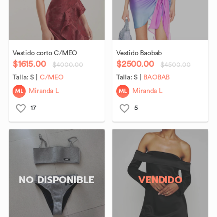
Vestido
corto
C
​/​
MEO
Vestido
Baobab
$1615.00
$2500.00
$4000.00
$4500.00
Talla:
S
|
C/MEO
Talla:
S
|
BAOBAB
ML
ML
Miranda L
Miranda L
17
5
NO DISPONIBLE
VENDIDO