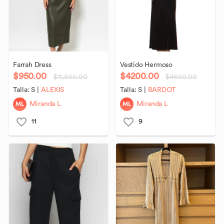
Farrah
Dress
Vestido
Hermoso
$950.00
$4200.00
$11,500.00
$4600.00
Talla:
S
|
ALEXIS
Talla:
S
|
BARDOT
ML
ML
Miranda L
Miranda L
11
9