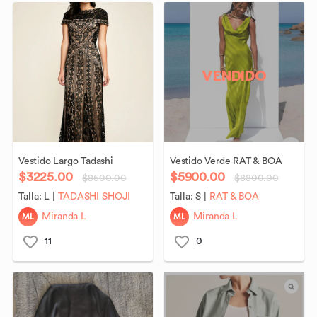
VENDIDO
Vestido
Largo
Tadashi
Vestido
Verde
RAT
&
BOA
$3225.00
$5900.00
$8500.00
$8800.00
Talla:
L
|
TADASHI SHOJI
Talla:
S
|
RAT & BOA
ML
ML
Miranda L
Miranda L
11
0