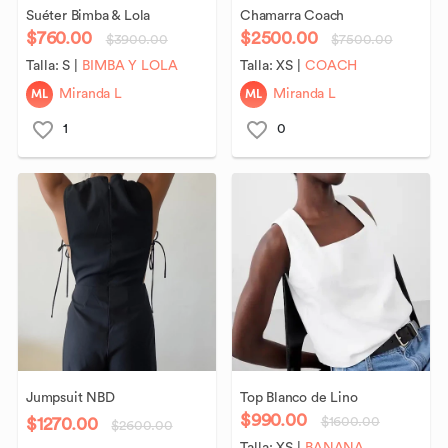
Suéter
Bimba
&
Lola
Chamarra
Coach
$760.00
$2500.00
$3900.00
$7500.00
Talla:
S
|
BIMBA Y LOLA
Talla:
XS
|
COACH
ML
ML
Miranda L
Miranda L
1
0
Jumpsuit
NBD
Top
Blanco
de
Lino
$990.00
$1270.00
$1600.00
$2600.00