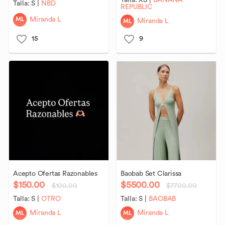
Talla:
XS
|
BANANA
Talla:
S
|
NBD
REPUBLIC
ML
Miranda L
ML
Miranda L
15
9
Acepto
Ofertas
Razonables
Baobab
Set
Clarissa
$150.00
$5500.00
$100.00
$7700.00
Talla:
S
|
OTRO
Talla:
S
|
BAOBAB
ML
ML
Miranda L
Miranda L