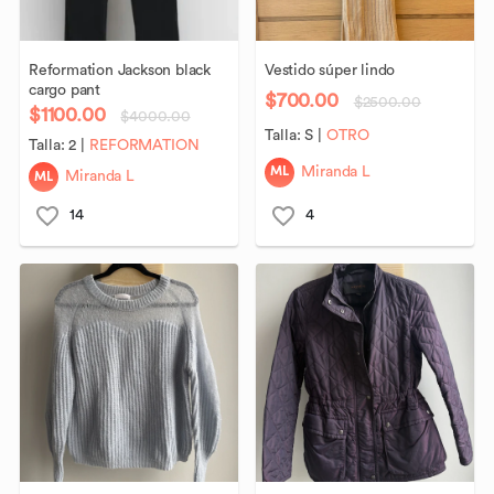
Reformation
Jackson
black
Vestido
súper
lindo
cargo
pant
$700.00
$2500.00
$1100.00
$4000.00
Talla:
S
|
OTRO
Talla:
2
|
REFORMATION
ML
Miranda L
ML
Miranda L
14
4