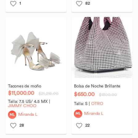
1
82
Tacones
de
moño
Bolsa
de
Noche
Brillante
$11,000.00
$650.00
$21,215.00
$1300.00
Talla:
7.5 US/ 4.5 MX
|
Talla:
S
|
OTRO
JIMMY CHOO
ML
Miranda L
ML
Miranda L
28
22