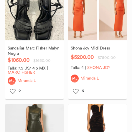
Sandalias
Marc
Fisher
Malyn
Shona
Joy
Midi
Dress
Negra
$5200.00
$7500.00
$1060.00
$1650.00
Talla:
4
|
SHONA JOY
Talla:
7.5 US/ 4.5 MX
|
MARC FISHER
ML
Miranda L
ML
Miranda L
2
6