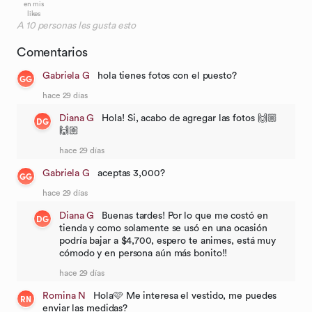
en mis
likes
A
10
personas les gusta esto
Comentarios
Gabriela G
hola tienes fotos con el puesto?
GG
hace 29 días
Diana G
Hola! Si, acabo de agregar las fotos 🙌🏼
DG
🙌🏼
hace 29 días
Gabriela G
aceptas 3,000?
GG
hace 29 días
Diana G
Buenas tardes! Por lo que me costó en
DG
tienda y como solamente se usó en una ocasión
podría bajar a $4,700, espero te animes, está muy
cómodo y en persona aún más bonito!!
hace 29 días
Romina N
Hola🩷 Me interesa el vestido, me puedes
RN
enviar las medidas?