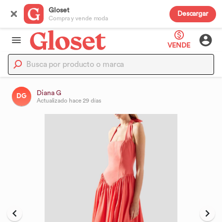
Gloset
Descargar
Compra y vende moda
VENDE
Diana G
DG
Actualizado
hace 29 días