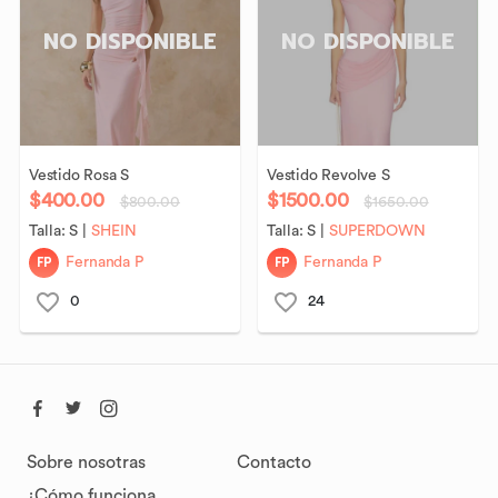
NO DISPONIBLE
NO DISPONIBLE
Vestido
Rosa
S
Vestido
Revolve
S
$400.00
$1500.00
$800.00
$1650.00
Talla:
S
|
SHEIN
Talla:
S
|
SUPERDOWN
FP
FP
Fernanda P
Fernanda P
0
24
Sobre nosotras
Contacto
¿Cómo funciona