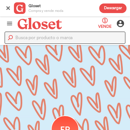
Gloset
Descargar
Compra y vende moda
VENDE
FP