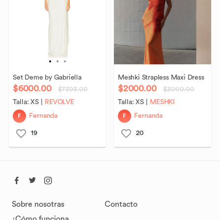
Set
Deme
by
Gabriella
Meshki
Strapless
Maxi
Dress
$6000.00
$2000.00
$7393.00
$3000.00
Talla:
XS
|
REVOLVE
Talla:
XS
|
MESHKI
F
F
Fernanda
Fernanda
19
20
Sobre nosotras
Contacto
¿Cómo funciona