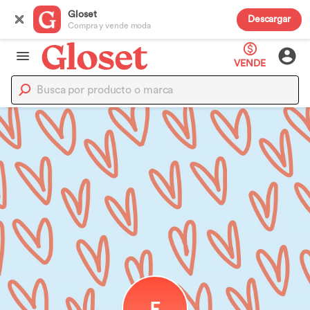
Gloset
Descargar
Compra y vende moda
VENDE
F