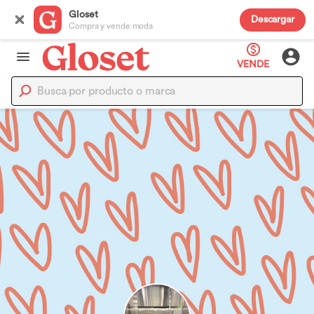
Gloset
Descargar
Compra y vende moda
VENDE