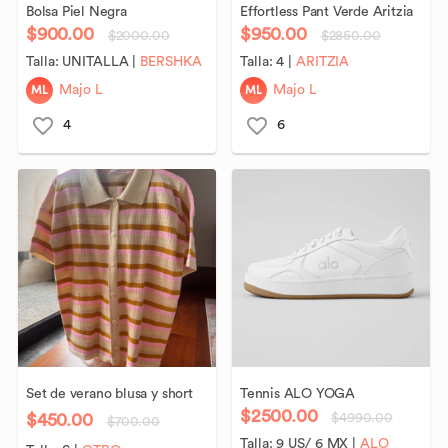
Bolsa
Piel
Negra
Effortless
Pant
Verde
Aritzia
$900.00
$950.00
$2000.00
$2850.00
Talla:
UNITALLA
|
BERSHKA
Talla:
4
|
ARITZIA
ML
ML
Majo L
Majo L
4
6
Set
de
verano
blusa
y
short
Tennis
ALO
YOGA
$2500.00
$450.00
$4990.00
$700.00
Talla:
9 US/ 6 MX
|
ALO