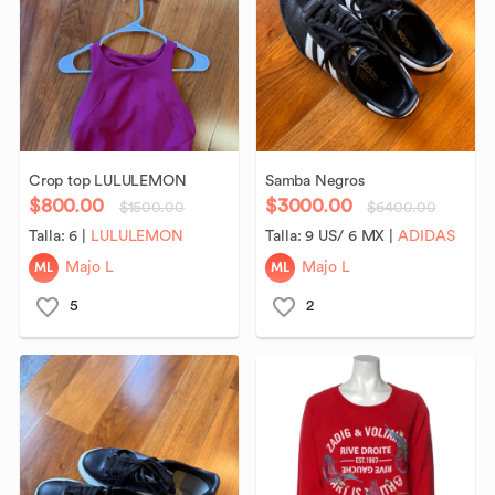
Crop
top
LULULEMON
Samba
Negros
$800.00
$3000.00
$1500.00
$6400.00
Talla:
6
|
LULULEMON
Talla:
9 US/ 6 MX
|
ADIDAS
ML
ML
Majo L
Majo L
5
2