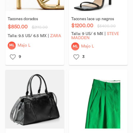
Tacones
dorados
Tacones
lace
up
negros
$1200.00
$850.00
$5400.00
$2110.00
Talla:
9 US/ 6 MX
|
STEVE
Talla:
9.5 US/ 6.5 MX
|
ZARA
MADDEN
ML
Majo L
ML
Majo L
9
3