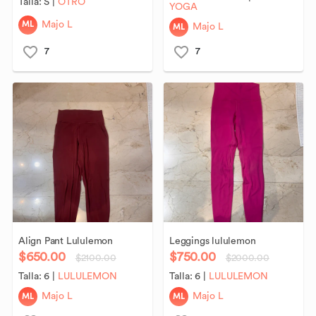
Talla:
S
|
OTRO
YOGA
ML
Majo L
ML
Majo L
7
7
Align
Pant
Lululemon
Leggings
lululemon
$650.00
$750.00
$2100.00
$2000.00
Talla:
6
|
LULULEMON
Talla:
6
|
LULULEMON
ML
ML
Majo L
Majo L