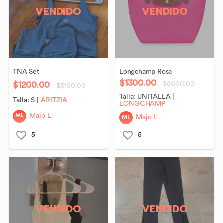
VENDIDO
VENDIDO
TNA
Set
Longchamp
Rosa
$1300.00
$1200.00
$5000.00
$3150.00
Talla:
UNITALLA
|
Talla:
S
|
ARITZIA
LONGCHAMP
ML
Majo L
ML
Majo L
5
5
VENDIDO
VENDIDO