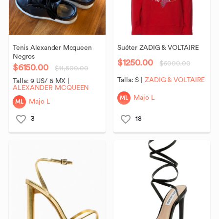
Tenis
Alexander
Mcqueen
Suéter
ZADIG
&
VOLTAIRE
Negros
$1250.00
$6000.00
$6150.00
$11,500.00
Talla:
S
|
ZADIG & VOLTAIRE
Talla:
9 US/ 6 MX
|
ALEXANDER MCQUEEN
ML
Majo L
ML
Majo L
3
18