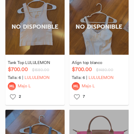
NO DISPONIBLE
NO DISPONIBLE
Tank
Top
LULULEMON
Align
top
blanco
$700.00
$700.00
$1580.00
$1480.00
Talla:
6
|
LULULEMON
Talla:
6
|
LULULEMON
ML
ML
Majo L
Majo L
2
7