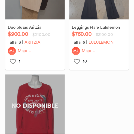
Dúo
blusas
Aritzia
Leggings
Flare
Lululemon
$900.00
$750.00
$2400.00
$2100.00
Talla:
S
|
ARITZIA
Talla:
6
|
LULULEMON
ML
ML
Majo L
Majo L
1
10
NO DISPONIBLE