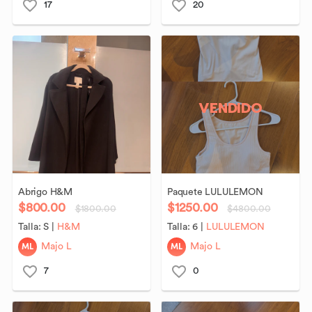
17
20
VENDIDO
Abrigo
H&M
Paquete
LULULEMON
$800.00
$1250.00
$1800.00
$4800.00
Talla:
S
|
H&M
Talla:
6
|
LULULEMON
ML
ML
Majo L
Majo L
7
0