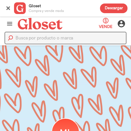
Gloset
Descargar
Compra y vende moda
VENDE