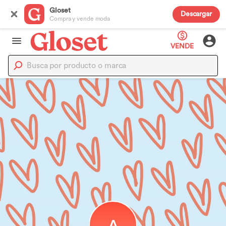
Gloset
Descargar
Compra y vende moda
VENDE
A