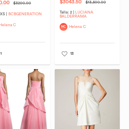
$3043.50
0.00
$13,500.00
$3200.00
Talla:
2
|
LUCIANA
:
XS
|
BCBGENERATION
BALDERRAMA
Helena C
HC
Helena C
1
13