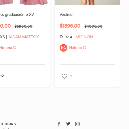
do
​,​
graduación
o
XV
Vestido
60.00
$1395.00
$5900.00
$4000.00
:
XS
|
AIDAN MATTOX
Talla:
4
|
MIGNON
HC
Helena C
Helena C
12
1
rminos y