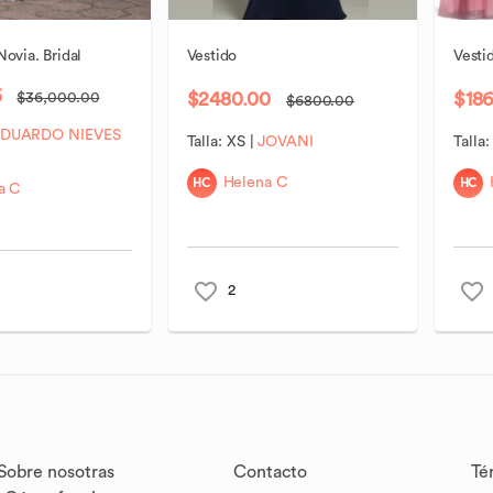
Novia.
Bridal
Vestido
Vesti
5
$2480.00
$18
$36,000.00
$6800.00
EDUARDO NIEVES
Talla:
XS
|
JOVANI
Talla
HC
HC
Helena C
a C
2
Sobre nosotras
Contacto
Té