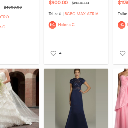
$900.00
$113
$2500.00
$4000.00
Talla:
0
|
BCBG MAX AZRIA
Talla
OTRO
HC
HC
Helena C
a C
4