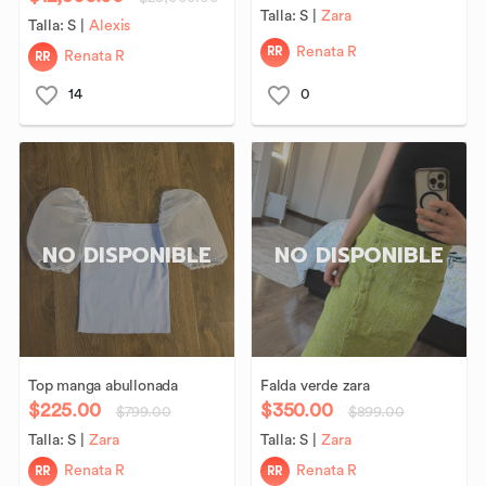
Talla:
S
|
Zara
Talla:
S
|
Alexis
RR
Renata R
RR
Renata R
14
0
NO DISPONIBLE
NO DISPONIBLE
Top
manga
abullonada
Falda
verde
zara
$225.00
$350.00
$799.00
$899.00
Talla:
S
|
Zara
Talla:
S
|
Zara
RR
RR
Renata R
Renata R