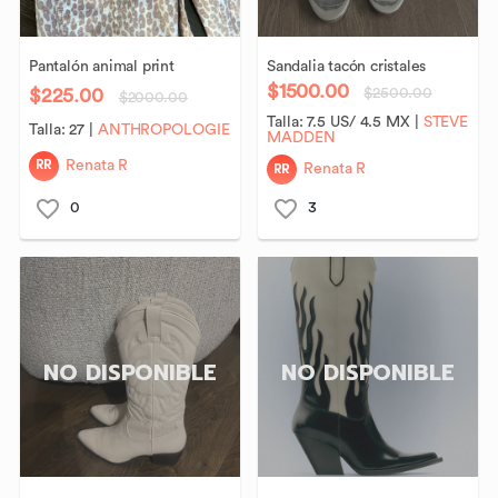
Pantalón
animal
print
Sandalia
tacón
cristales
$1500.00
$225.00
$2500.00
$2000.00
Talla:
7.5 US/ 4.5 MX
|
STEVE
Talla:
27
|
ANTHROPOLOGIE
MADDEN
RR
Renata R
RR
Renata R
0
3
NO DISPONIBLE
NO DISPONIBLE