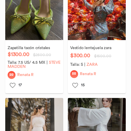
Zapatilla
tacón
cristales
Vestido
lentejuela
zara
$1300.00
$300.00
$2500.00
$1500.00
Talla:
7.5 US/ 4.5 MX
|
STEVE
Talla:
S
|
ZARA
MADDEN
RR
Renata R
RR
Renata R
17
15