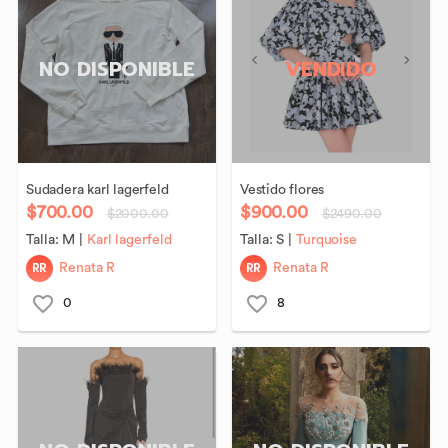
NO DISPONIBLE
VENDIDO
Sudadera
karl
lagerfeld
Vestido
flores
$700.00
$900.00
$2000.00
$2490.00
Talla:
M
|
Karl lagerfeld
Talla:
S
|
Turquoise
RR
RR
Renata R
Renata R
0
8