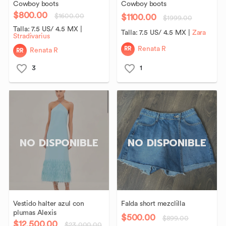
Cowboy
boots
Cowboy
boots
$800.00
$1100.00
$1600.00
$1999.00
Talla:
7.5 US/ 4.5 MX
|
Talla:
7.5 US/ 4.5 MX
|
Zara
Stradivarius
RR
Renata R
RR
Renata R
3
1
NO DISPONIBLE
NO DISPONIBLE
Vestido
halter
azul
con
Falda
short
mezclilla
plumas
Alexis
$500.00
$899.00
$12,500.00
$23,000.00