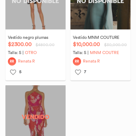
NO DISPONIBLE
NO DISPONIBLE
Vestido
negro
plumas
Vestido
MNM
COUTURE
$2300.00
$10,000.00
$4800.00
$30,000.00
Talla:
S
|
OTRO
Talla:
S
|
MNM COUTRE
RR
RR
Renata R
Renata R
5
7
VENDIDO