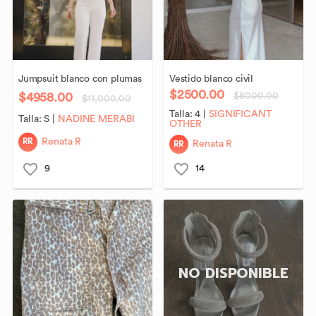
Jumpsuit
blanco
con
plumas
Vestido
blanco
civil
$2500.00
$4958.00
$8000.00
$11,000.00
Talla:
4
|
SIGNIFICANT
Talla:
S
|
NADINE MERABI
OTHER
RR
Renata R
RR
Renata R
9
14
NO DISPONIBLE