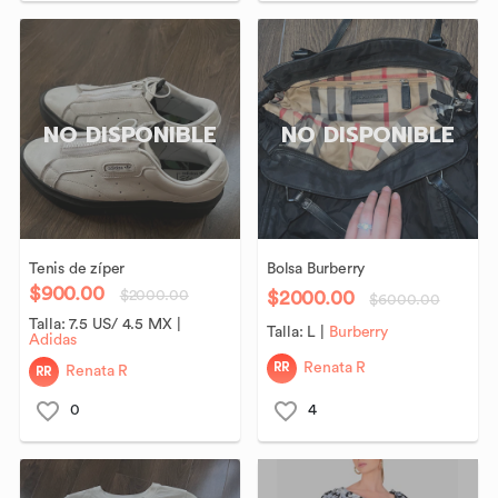
NO DISPONIBLE
NO DISPONIBLE
Tenis
de
zíper
Bolsa
Burberry
$900.00
$2000.00
$2000.00
$6000.00
Talla:
7.5 US/ 4.5 MX
|
Talla:
L
|
Burberry
Adidas
RR
Renata R
RR
Renata R
0
4