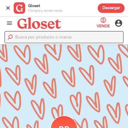
Gloset
Descargar
Compra y vende moda
VENDE