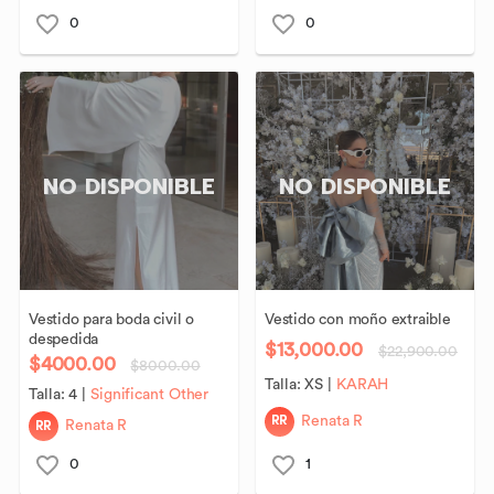
0
0
NO DISPONIBLE
NO DISPONIBLE
Vestido
para
boda
civil
o
Vestido
con
moño
extraible
despedida
$13,000.00
$22,900.00
$4000.00
$8000.00
Talla:
XS
|
KARAH
Talla:
4
|
Significant Other
RR
Renata R
RR
Renata R
0
1