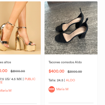
es
altos
Tacones
comodos
Aldo
0.00
$400.00
$2000.00
$2000.00
:
7.5 US/ 4.5 MX
|
PUBLIC
Talla:
24.5
|
ALDO
RE
MM
Maria M
Maria M