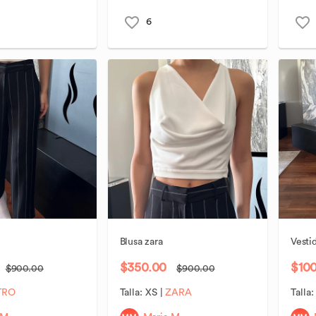
6
Blusa
zara
Vesti
$350.00
$10
$900.00
$900.00
TRO
Talla:
XS
|
ZARA
Talla