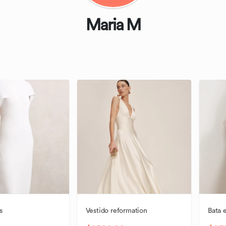
Maria M
s
Vestido
reformation
Bata