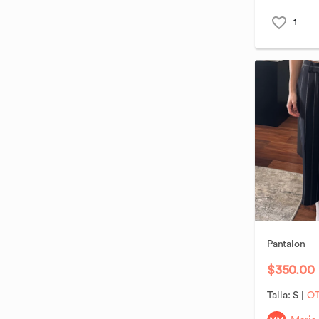
COLUMBIA
1
CUIDADO CON EL PERRO
Borrar
Aplicar
CRUELLA
DION LEE
DOLCE VITA
DOROTHY GAYNOR
DKNY
ECOTÉ
EILEEN FISHER
Pantalon
EMPORIO ARMANI
$350.00
EXPRESS
Talla:
S
|
O
FENDI