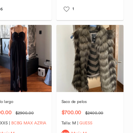
1
6
do
largo
Saco
de
pelos
00.00
$700.00
$2900.00
$2400.00
:
XXS
|
BCBG MAX AZRIA
Talla:
M
|
GUESS