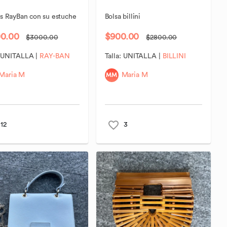
s
RayBan
con
su
estuche
Bolsa
billini
00.00
$900.00
$3000.00
$2800.00
:
UNITALLA
|
RAY-BAN
Talla:
UNITALLA
|
BILLINI
MM
Maria M
Maria M
12
3