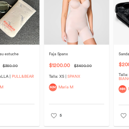
su
estuche
Faja
Spanx
Sanda
$20
$1200.00
$350.00
$3400.00
Talla
ALLA
|
PULL&BEAR
Talla:
XS
|
SPANX
BIA
MM
 M
Maria M
MM
5