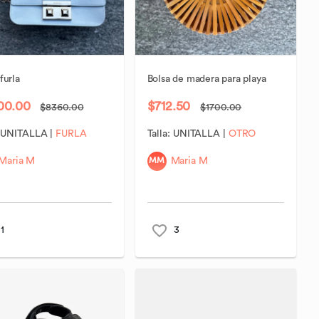
furla
Bolsa
de
madera
para
playa
00.00
$712.50
$8360.00
$1700.00
:
UNITALLA
|
FURLA
Talla:
UNITALLA
|
OTRO
MM
Maria M
Maria M
1
3