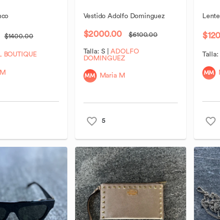
nco
Vestido
Adolfo
Dominguez
Lente
$2000.00
$12
$6100.00
$1400.00
Talla:
S
|
ADOLFO
L BOUTIQUE
Talla
DOMINGUEZ
MM
 M
MM
Maria M
5