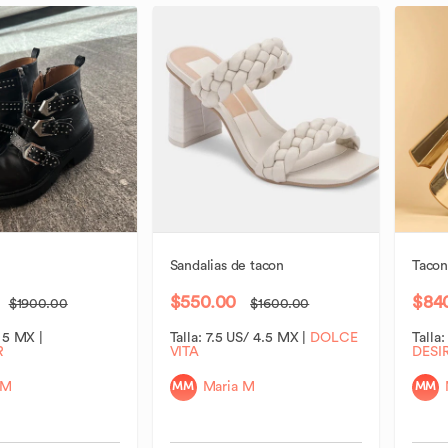
Sandalias
de
tacon
Tacon
$550.00
$84
$1900.00
$1600.00
 5 MX
|
Talla:
7.5 US/ 4.5 MX
|
DOLCE
Talla
R
VITA
DESI
MM
MM
 M
Maria M