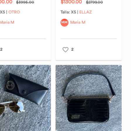
00.00
$1300.00
$3995.00
$2799.00
:
XS
|
OTRO
Talla:
XS
|
ELLAZ
MM
Maria M
Maria M
2
2