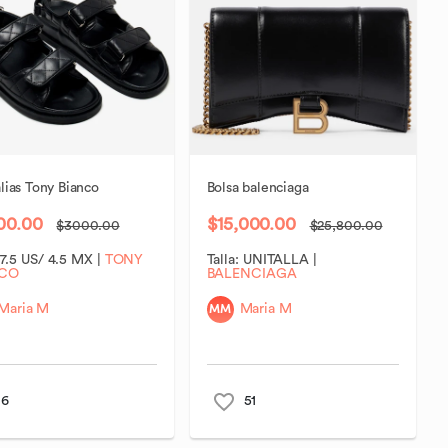
lias
Tony
Bianco
Bolsa
balenciaga
00.00
$15,000.00
$3000.00
$25,800.00
:
7.5 US/ 4.5 MX
|
TONY
Talla:
UNITALLA
|
NCO
BALENCIAGA
MM
Maria M
Maria M
6
51