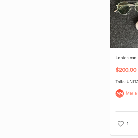
BRANDY MELVILLE
32
42
MX 27 / US 9
MX 31 / US 13
BRONX AND BANCO
33
Cinto
BOTTEGA VENETA
Saco
80 cm
95 cm
BURBERRY
34
44
85 cm
100 cm
CARTIER
36
46
Lentes
con
90 cm
110 cm
C/MEO
$200.00
38
48
Unitalla
C&A
Talla:
UNIT
40
50
Unitalla
CALVIN KLEIN
MM
Maria
42
52
CAROLINA HERRERA
Borrar
Aplicar
Zapatos
CARTERS
MX 24 / US 6
MX 27.5 / US
1
CASLON
9.5
MX 24.5 / US