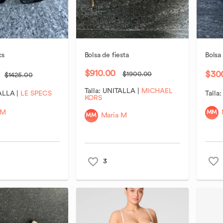
cs
Bolsa
de
fiesta
Bolsa
$910.00
$30
$1900.00
$1425.00
Talla:
UNITALLA
|
MICHAEL
ALLA
|
LE SPECS
Talla
KORS
MM
 M
MM
Maria M
3