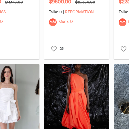
0
$9500.00
$23
$11,178.00
$15,354.00
ISS
Talla:
0
|
REFORMATION
Talla
MM
MM
 M
Maria M
26