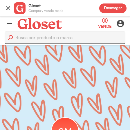
Gloset
Descargar
Compra y vende moda
VENDE