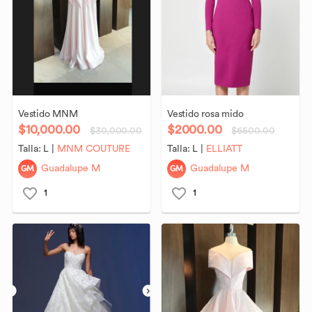
Vestido
MNM
Vestido
rosa
mido
$10,000.00
$2000.00
$30,000.00
$6500.00
Talla:
L
|
MNM COUTURE
Talla:
L
|
ELLIATT
GM
GM
Guadalupe M
Guadalupe M
1
1