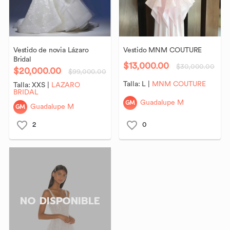
Vestido
de
novia
Lázaro
Vestido
MNM
COUTURE
Bridal
$13,000.00
$30,000.00
$20,000.00
$99,000.00
Talla:
L
|
MNM COUTURE
Talla:
XXS
|
LAZARO
BRIDAL
GM
Guadalupe M
GM
Guadalupe M
2
0
NO DISPONIBLE