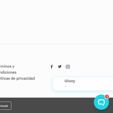
rminos y
ndiciones
líticas de privacidad
inuar