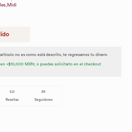
les,
Midi
dido
 artículo no es como está descrito, te regresamos tu dinero
 en +$10,000 MXN; o puedes solicitarlo en el checkout
5.0
39
Reseñas
Seguidores