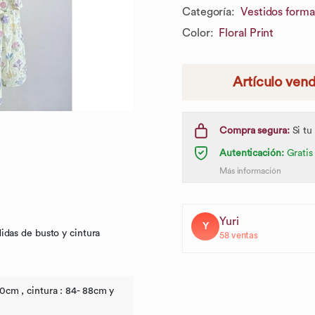
Categoría
:
Vestidos forma
Color
:
Floral Print
Artículo ven
Compra segura:
Si tu
Autenticación:
Gratis
Más información
Yuri
Y
idas de busto y cintura
58
ventas
0cm , cintura : 84- 88cm y