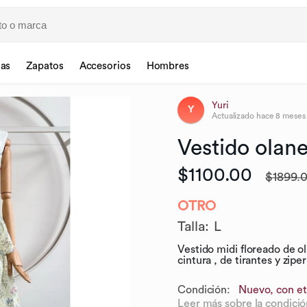
sas
Zapatos
Accesorios
Hombres
Yuri
Y
Actualizado
hace 8 meses
Vestido
olan
$1100.00
$1899.
OTRO
Talla
:
L
Vestido midi floreado de o
cintura , de tirantes y zipe
Condición:
Nuevo, con et
Leer más sobre la condició