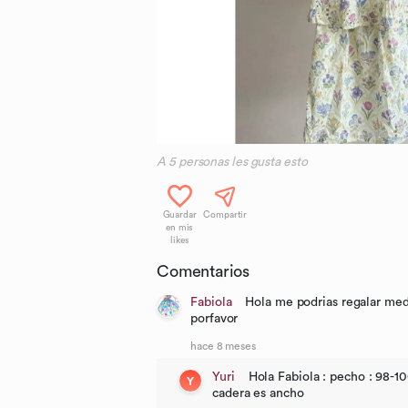
A
5
personas les gusta esto
Guardar
Compartir
en mis
likes
Comentarios
Fabiola
Hola me podrias regalar med
porfavor
hace 8 meses
Yuri
Hola Fabiola : pecho : 98-10
Y
cadera es ancho