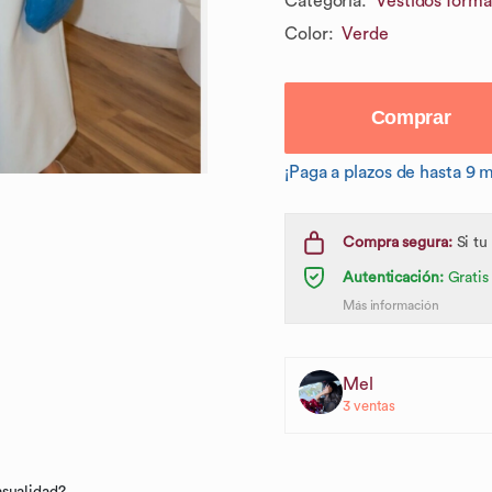
Categoría
:
Vestidos forma
Color
:
Verde
Comprar
¡Paga a plazos de hasta 9 
Compra segura:
Si tu
Autenticación:
Gratis
Más información
Mel
3
ventas