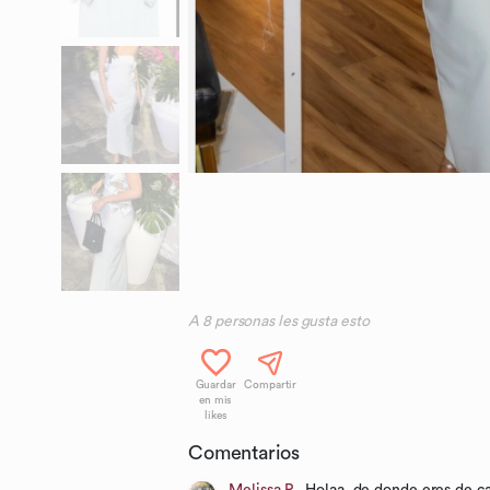
A
8
personas les gusta esto
Guardar
Compartir
en mis
likes
Comentarios