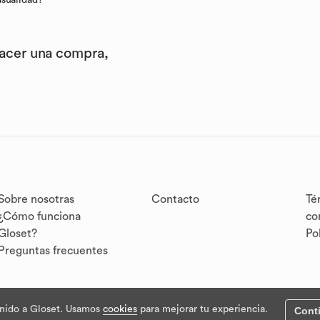
asualidad?
hacer una compra,
Sobre nosotras
Contacto
Té
¿Cómo funciona
co
Gloset?
Po
Preguntas frecuentes
nido a Gloset. Usamos
cookies
para mejorar tu experiencia.
Cont