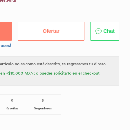
les,
Midi
Ofertar
Chat
meses!
 artículo no es como está descrito, te regresamos tu dinero
 en +$10,000 MXN; o puedes solicitarlo en el checkout
0
8
Reseñas
Seguidores