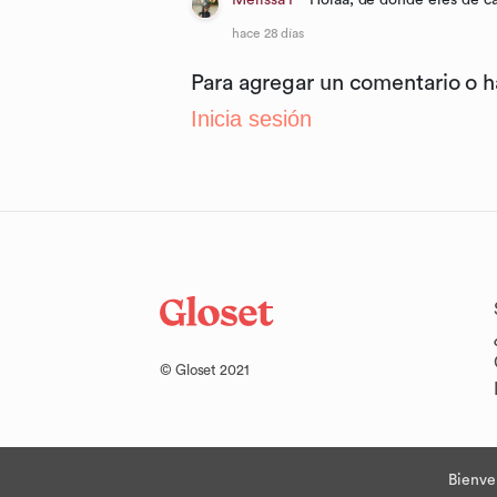
Melissa P
Holaa, de donde eres de c
hace 28 días
Para agregar un comentario o 
Inicia sesión
© Gloset 2021
Bienve