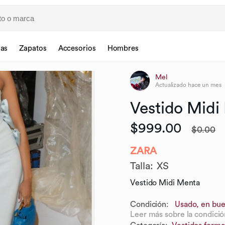
sas
Zapatos
Accesorios
Hombres
Mel
Actualizado
hace un mes
Vestido
Midi
$999.00
$0.00
ZARA
Talla
:
XS
Vestido Midi Menta
Condición:
Usado, en bue
Leer más sobre la condició