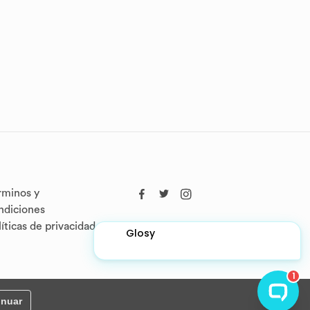
rminos y
ndiciones
líticas de privacidad
inuar