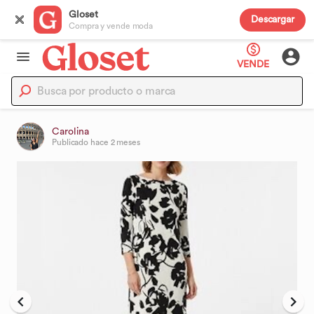
Gloset
Descargar
Compra y vende moda
VENDE
Carolina
Publicado
hace 2 meses