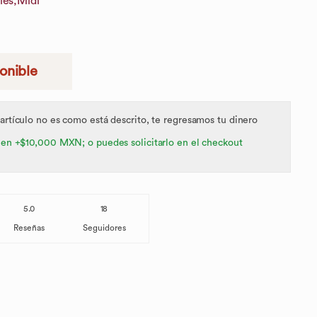
les,
Midi
ponible
 artículo no es como está descrito, te regresamos tu dinero
 en +$10,000 MXN; o puedes solicitarlo en el checkout
5.0
18
Reseñas
Seguidores