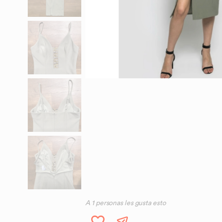
A
1
personas les gusta esto