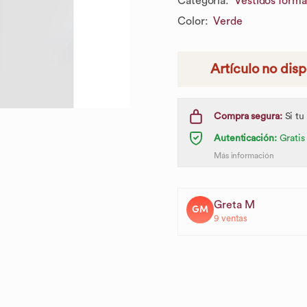
Categoría
:
Vestidos forma
Color
:
Verde
Artículo no dis
Compra segura:
Si tu
Autenticación:
Gratis
Más información
Greta M
GM
9
ventas