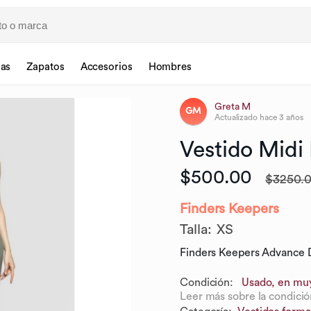
sas
Zapatos
Accesorios
Hombres
Greta M
GM
Actualizado
hace 3 años
Vestido
Midi
$500.00
$3250.
Finders Keepers
Talla
:
XS
Finders Keepers Advance D
Condición:
Usado, en mu
Leer más sobre la condició