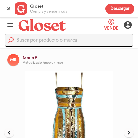
Gloset
Descargar
Compra y vende moda
VENDE
Maria B
MB
Actualizado
hace un mes