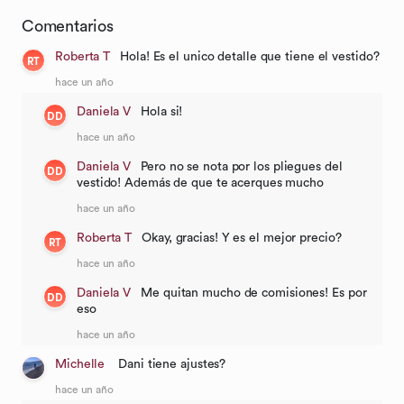
Comentarios
Roberta T
Hola! Es el unico detalle que tiene el vestido?
RT
hace un año
Daniela V
Hola si!
DD
hace un año
Daniela V
Pero no se nota por los pliegues del
DD
vestido! Además de que te acerques mucho
hace un año
Roberta T
Okay, gracias! Y es el mejor precio?
RT
hace un año
Daniela V
Me quitan mucho de comisiones! Es por
DD
eso
hace un año
Michelle
Dani tiene ajustes?
hace un año