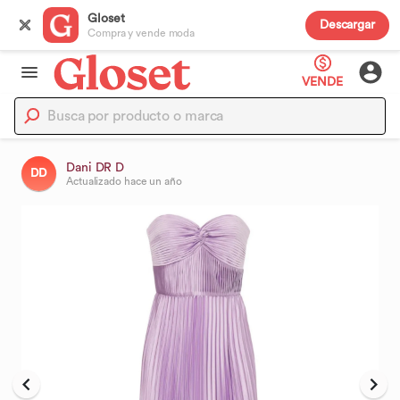
Gloset
Descargar
Compra y vende moda
VENDE
Dani DR D
DD
Actualizado
hace un año