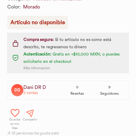
Color
:
Morado
Artículo no disponible
Compra segura:
Si tu artículo no es como está
descrito, te regresamos tu dinero
Autenticación:
Gratis en +$10,000 MXN; o puedes
solicitarlo en el checkout
Más información
Dani DR D
0
9
DD
2
ventas
Reseñas
Seguidores
Guardar
Compartir
en mis
likes
A
15
personas les gusta esto