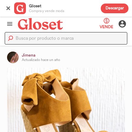
Gloset
Descargar
Compra y vende moda
VENDE
Jimena
Actualizado
hace un año