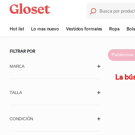
Hot list
Lo mas nuevo
Vestidos formales
Ropa
Bol
FILTRAR POR
Plataformas
MARCA
La bús
TALLA
725 ORIGINALS
Borrar
7 FOR ALL MANKIND
Aplicar
Zapatos (US/MX)
ABERCROMBIE & FITCH
CONDICIÓN
5 US/ 2 MX
8.5 US/ 5.5 MX
ACLER
Usado, con
Usado, en muy