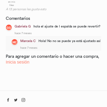
en mis
likes
A
13
personas les gusta esto
Comentarios
Gabriela G
hola el ajuste de l espalda se puede revertir?
GG
hace 7 meses
Marcela C
Hola! No no se puede ya está ajustado así
MC
hace 7 meses
Para agregar un comentario o hacer una compra,
Inicia sesión