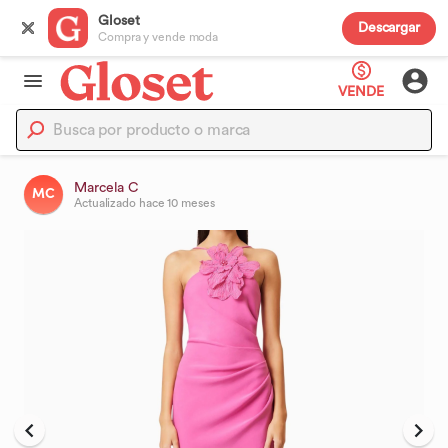
Gloset
Descargar
Compra y vende moda
VENDE
Marcela C
MC
Actualizado
hace 10 meses