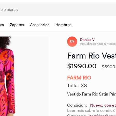
sas
Zapatos
Accesorios
Hombres
Denise V
DV
Actualizado
hace 6 meses
Farm
Rio
Ves
$1990.00
$5900
FARM RIO
Talla
:
XS
Vestido Farm Rio Satin Pri
Condición:
Nuevo, con et
Leer más sobre la condició