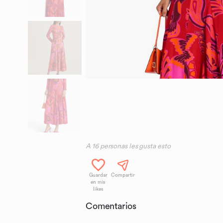
A
16
personas les gusta esto
Guardar
Compartir
en mis
likes
Comentarios