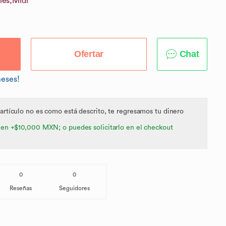
les,
Midi
Ofertar
Chat
meses!
 artículo no es como está descrito, te regresamos tu dinero
 en +$10,000 MXN; o puedes solicitarlo en el checkout
0
0
Reseñas
Seguidores