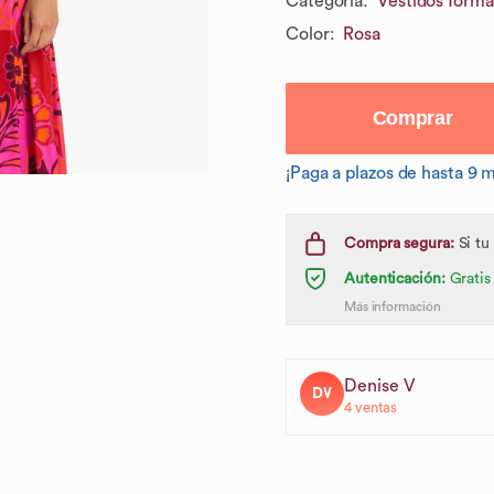
Categoría
:
Vestidos forma
Color
:
Rosa
Comprar
¡Paga a plazos de hasta 9 
Compra segura:
Si tu
Autenticación:
Gratis
Más información
Denise V
DV
4
ventas