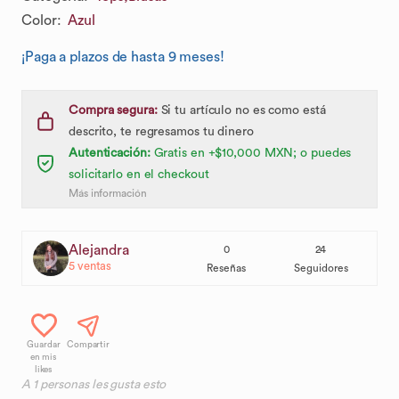
Color
:
Azul
¡Paga a plazos de hasta 9 meses!
Compra segura:
Si tu artículo no es como está
descrito, te regresamos tu dinero
Autenticación:
Gratis en +$10,000 MXN; o puedes
solicitarlo en el checkout
Más información
Alejandra
0
24
5
ventas
Reseñas
Seguidores
Guardar
Compartir
en mis
likes
A
1
personas les gusta esto