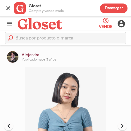
Gloset
Descargar
Compra y vende moda
VENDE
Alejandra
Publicado
hace 3 años