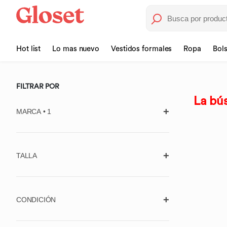
Hot list
Lo mas nuevo
Vestidos formales
Ropa
Bol
FILTRAR POR
La bús
MARCA • 1
TALLA
725 ORIGINALS
Borrar
7 FOR ALL MANKIND
Aplicar
Unitalla
ABERCROMBIE & FITCH
CONDICIÓN
ACLER
Ropa (Estándar)
Usado, con
Usado, en muy