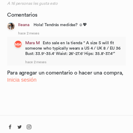
A
16
personas les gusta esto
Comentarios
Ileana
Hola! Tendrás medidas? ☺️💖
hace 2 meses
Mara M
Esto sale en la tienda “ A size S will fit
MM
someone who typically wears a US 4 / UK 8 / EU 36
Bust: 33.9'-35.4' Waist: 26'-27.6' Hips: 35.8'-37.4'”
hace 2 meses
Para agregar un comentario o hacer una compra,
Inicia sesión