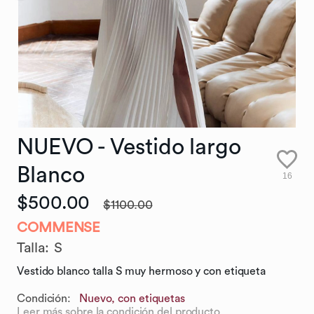
NUEVO
-
Vestido
largo
Blanco
16
$500.00
$1100.00
COMMENSE
Talla
:
S
Vestido blanco talla S muy hermoso y con etiqueta
Condición:
Nuevo, con etiquetas
Leer más sobre la condición del producto