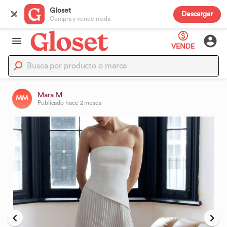
Gloset
Descargar
Compra y vende moda
VENDE
Mara M
MM
Publicado
hace 2 meses