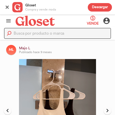
Gloset
Descargar
Compra y vende moda
VENDE
Majo L
ML
Publicado
hace 9 meses