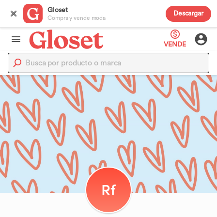
Gloset
Descargar
Compra y vende moda
VENDE
Rf