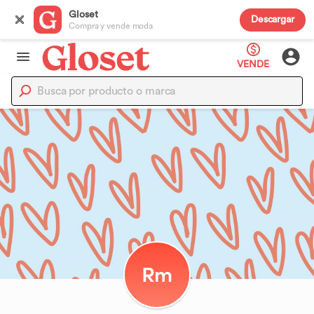
Gloset
Descargar
Compra y vende moda
VENDE
Rm