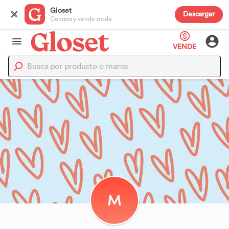
Gloset
Descargar
Compra y vende moda
VENDE
M