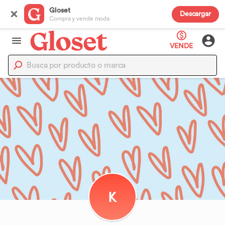
Gloset
Descargar
Compra y vende moda
VENDE
K