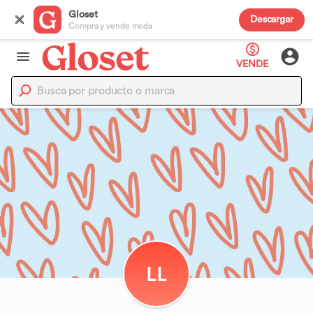
Gloset
Descargar
Compra y vende moda
VENDE
LL