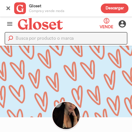
Gloset
Descargar
Compra y vende moda
VENDE