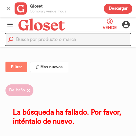
Gloset
Descargar
Compra y vende moda
VENDE
Filtrar
Mas nuevos
De baño
La búsqueda ha fallado. Por favor,
inténtalo de nuevo.