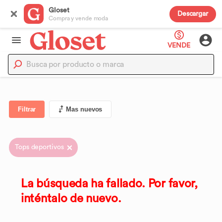
Gloset
Descargar
Compra y vende moda
VENDE
Filtrar
Mas nuevos
Tops deportivos
La búsqueda ha fallado. Por favor,
inténtalo de nuevo.