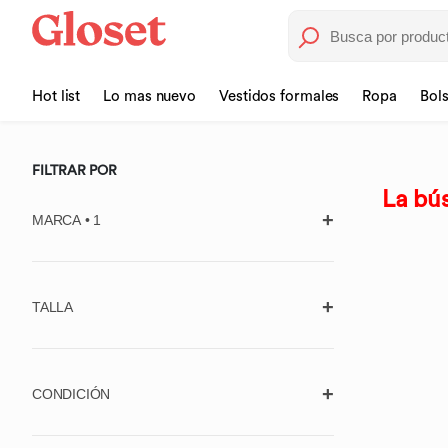
Hot list
Lo mas nuevo
Vestidos formales
Ropa
Bol
FILTRAR POR
La bús
MARCA • 1
TALLA
725 ORIGINALS
Borrar
7 FOR ALL MANKIND
Aplicar
Unitalla
ABERCROMBIE & FITCH
CONDICIÓN
ACLER
Ropa (Estándar)
Usado, con
Usado, en muy