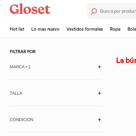
Hot list
Lo mas nuevo
Vestidos formales
Ropa
Bol
FILTRAR POR
La bús
MARCA • 1
TALLA
725 ORIGINALS
Borrar
7 FOR ALL MANKIND
Aplicar
Unitalla
ABERCROMBIE & FITCH
CONDICIÓN
ACLER
Ropa (Estándar)
Usado, con
Usado, en muy