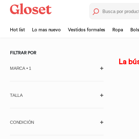
Hot list
Lo mas nuevo
Vestidos formales
Ropa
Bol
FILTRAR POR
La bús
MARCA • 1
TALLA
725 ORIGINALS
Borrar
7 FOR ALL MANKIND
Aplicar
Unitalla
ABERCROMBIE & FITCH
CONDICIÓN
ACLER
Ropa (Estándar)
Usado, con
Usado, en muy