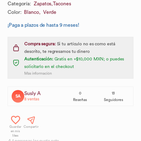
Categoría
:
Zapatos,
Tacones
Color
:
Blanco,
Verde
¡Paga a plazos de hasta 9 meses!
Compra segura:
Si tu artículo no es como está
descrito, te regresamos tu dinero
Autenticación:
Gratis en +$10,000 MXN; o puedes
solicitarlo en el checkout
Más información
Susly A
0
13
SA
8
ventas
Reseñas
Seguidores
Guardar
Compartir
en mis
likes