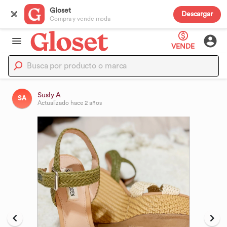
Gloset
Descargar
Compra y vende moda
VENDE
Susly A
SA
Actualizado
hace 2 años