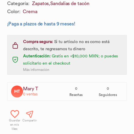
Categoría
:
Zapatos,
Sandalias de tacón
Color
:
Crema
¡Paga a plazos de hasta 9 meses!
Compra segura:
Si tu artículo no es como está
descrito, te regresamos tu dinero
Autenticación:
Gratis en +$10,000 MXN; o puedes
solicitarlo en el checkout
Más información
Mary T
0
0
MT
0
ventas
Reseñas
Seguidores
Guardar
Compartir
en mis
likes