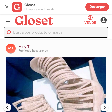
Gloset
Descargar
Compra y vende moda
VENDE
Mary T
MT
Publicado
hace 2 años