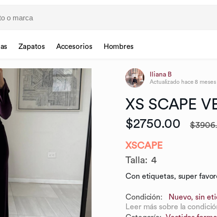
sas
Zapatos
Accesorios
Hombres
Iliana B
Actualizado
hace 8 meses
XS
SCAPE
V
$2750.00
$3906
XSCAPE
Talla
:
4
Con etiquetas, super favor
Condición:
Nuevo, sin et
Leer más sobre la condició