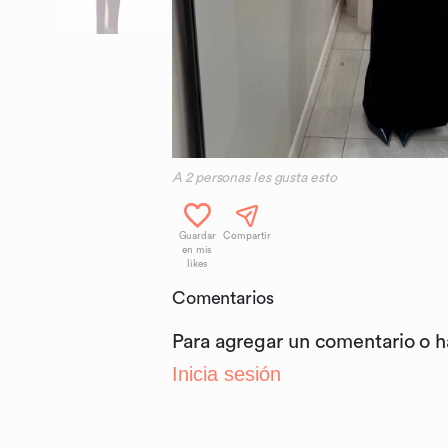
A
2
personas les gusta esto
Guardar
Compartir
en mis
likes
Comentarios
Para agregar un comentario o 
Inicia sesión