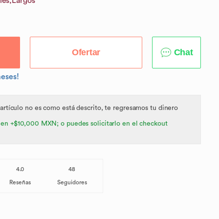
les,
Largos
Ofertar
Chat
meses!
 artículo no es como está descrito, te regresamos tu dinero
 en +$10,000 MXN; o puedes solicitarlo en el checkout
4.0
48
Reseñas
Seguidores