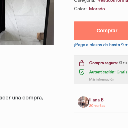
Categoría
:
Vestidos forma
Color
:
Morado
Comprar
¡Paga a plazos de hasta 9 
Compra segura:
Si tu
Autenticación:
Gratis
Más información
hacer una compra,
Iliana B
20
ventas