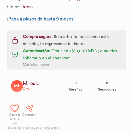
Color
:
Rosa
¡Paga a plazos de hasta 9 meses!
Compra segura:
Si tu artículo no es como está
descrito, te regresamos tu dinero
Autenticación:
Gratis en +$10,000 MXN; o puedes
solicitarlo en el checkout
Más información
Miros L
0
0
ML
0
ventas
Reseñas
Seguidores
Guardar
Compartir
en mis
likes
A
48
personas les gusta esto