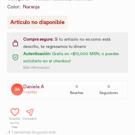
Color
:
Naranja
Artículo no disponible
Compra segura:
Si tu artículo no es como está
descrito, te regresamos tu dinero
Autenticación:
Gratis en +$10,000 MXN; o puedes
solicitarlo en el checkout
Más información
Daniela A
0
0
DA
1
ventas
Reseñas
Seguidores
Guardar
Compartir
en mis
likes
A
1
personas les gusta esto