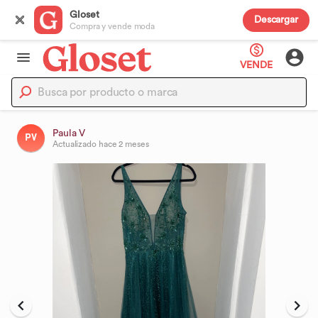
Gloset
Descargar
Compra y vende moda
VENDE
Paula V
PV
Actualizado
hace 2 meses