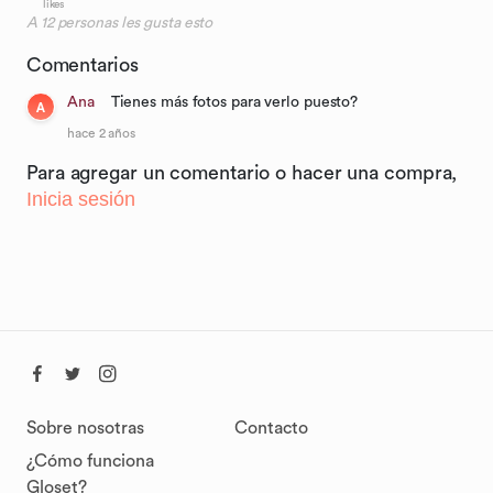
likes
A
12
personas les gusta esto
Comentarios
Ana
Tienes más fotos para verlo puesto?
A
hace 2 años
Para agregar un comentario o hacer una compra,
Inicia sesión
Sobre nosotras
Contacto
¿Cómo funciona
Gloset?