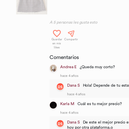
A
5
personas les gusta esto
Guardar
Compartir
en mis
likes
Comentarios
Andrea E
¿Queda muy corto?
hace 4 años
Dana S
Hola! Depende de tu esta
DS
hace 4 años
Karla M
Cuál es tu mejor precio?
hace 4 años
Dana S
De este el mejor precio e
DS
hoy por otra plataforma.o