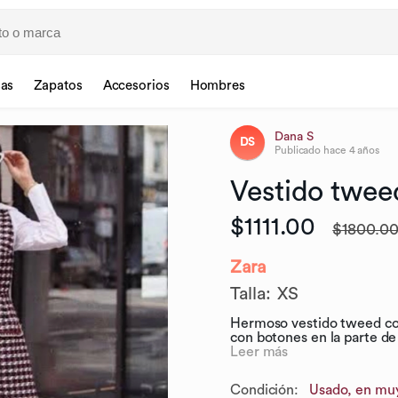
sas
Zapatos
Accesorios
Hombres
Dana S
DS
Publicado
hace 4 años
Vestido
twee
$1111.00
$1800.0
Zara
Talla
:
XS
Hermoso vestido tweed color
con botones en la parte de 
Leer más
Condición:
Usado, en mu