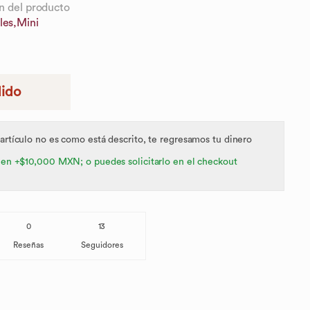
n del producto
les,
Mini
dido
 artículo no es como está descrito, te regresamos tu dinero
 en +$10,000 MXN; o puedes solicitarlo en el checkout
0
13
Reseñas
Seguidores