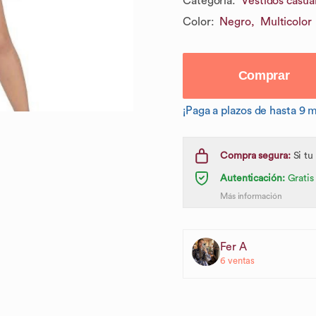
Categoría
:
Vestidos casua
Color
:
Negro,
Multicolor
Comprar
¡Paga a plazos de hasta 9 
Compra segura:
Si tu
Autenticación:
Gratis
Más información
Fer A
6
ventas