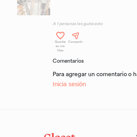
A
1
personas les gusta esto
Guardar
Compartir
en mis
likes
Comentarios
Para agregar un comentario o 
Inicia sesión