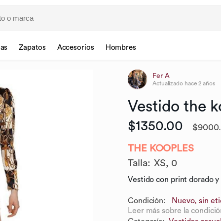
sas
Zapatos
Accesorios
Hombres
Fer A
Actualizado
hace 2 años
Vestido
the
k
$1350.00
$9000
THE KOOPLES
Talla
:
XS,
0
Vestido con print dorado y
Condición:
Nuevo, sin et
Leer más sobre la condició