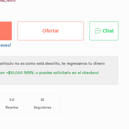
les,
Mini
Ofertar
Chat
meses!
 artículo no es como está descrito, te regresamos tu dinero
 en +$10,000 MXN; o puedes solicitarlo en el checkout
5.0
22
Reseñas
Seguidores